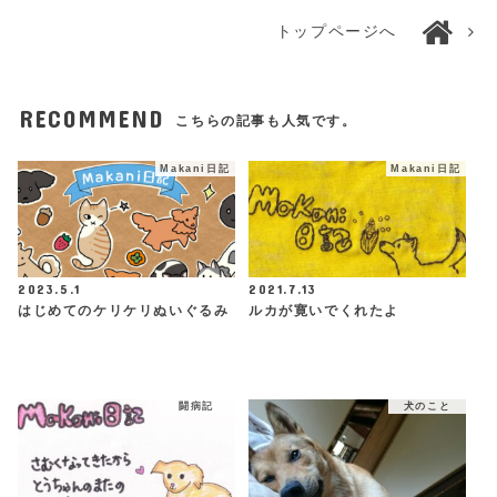
トップページへ
RECOMMEND
こちらの記事も人気です。
Makani日記
Makani日記
2023.5.1
2021.7.13
はじめてのケリケリぬいぐるみ
ルカが寛いでくれたよ
闘病記
犬のこと