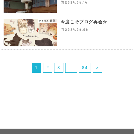
2024.06.14
Makani日記
今度こそブログ再会☆
2024.06.06
1
2
3
…
84
>