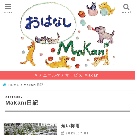
menu
search
アニマルケアサービス Makani
HOME
Makani日記
Makani日記
暮らしのこと
短い梅雨
2025.07.01