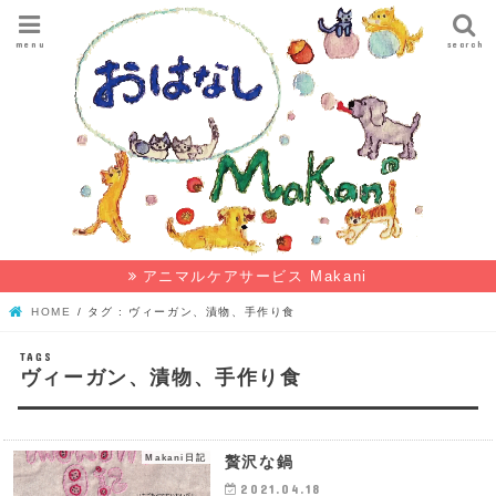
menu
search
アニマルケアサービス Makani
HOME
タグ : ヴィーガン、漬物、手作り食
ヴィーガン、漬物、手作り食
Makani日記
贅沢な鍋
2021.04.18