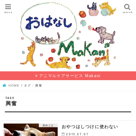
menu
search
アニマルケアサービス Makani
HOME
タグ : 興奮
興奮
犬のこと
おやつはしつけに使わない
2019.07.07