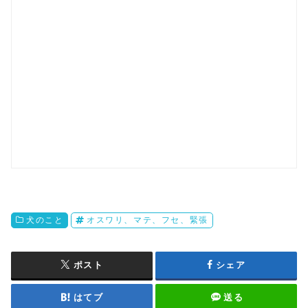
犬のこと
オスワリ、マテ、フセ、緊張
ポスト
シェア
はてブ
送る