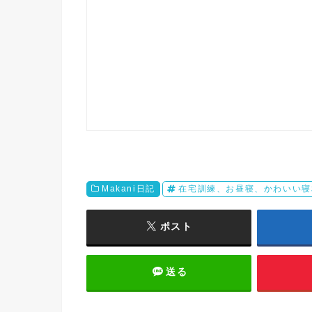
Makani日記
在宅訓練、お昼寝、かわいい寝
ポスト
送る