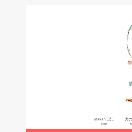
Makani日記
犬の
diary
d