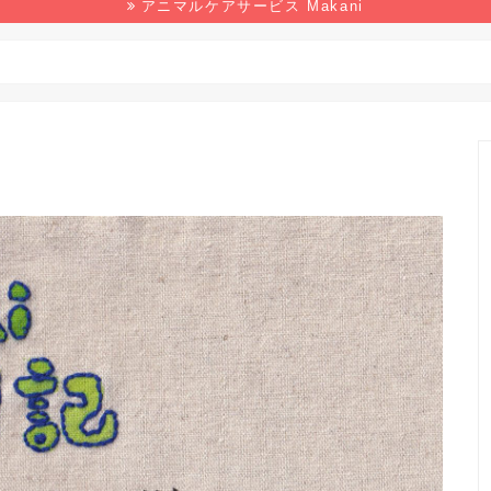
アニマルケアサービス Makani
野生生物
マンガ
本の感想
環境