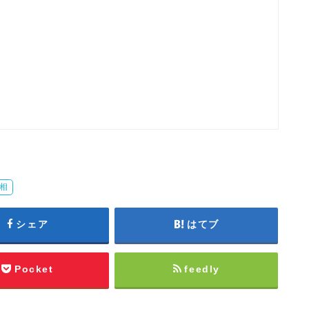
相
シェア
はてブ
Pocket
feedly