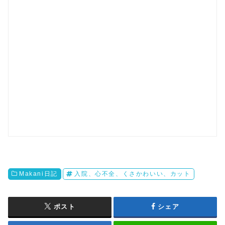
Makani日記
入院、心不全、くさかわいい、カット
ポスト
シェア