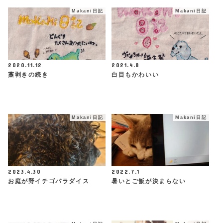
Makani日記
Makani日記
2020.11.12
2021.4.8
藁剥きの続き
白目もかわいい
Makani日記
Makani日記
2023.4.30
2022.7.1
お庭が野イチゴパラダイス
暑いとご飯が決まらない