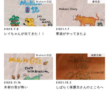
Makani日記
優気堂
2020.7.8
2021.1.7
レイちゃんが出てきた！！
寒波がやってきたよ
Makani日記
保護活動
2020.11.16
2021.10.3
木材の音が怖い
しばらく保護主さんのところへ