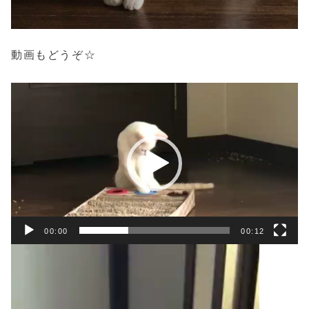
動画もどうぞ☆
動
画
プ
レ
ー
ヤ
ー
00:00
00:12
動
画
プ
レ