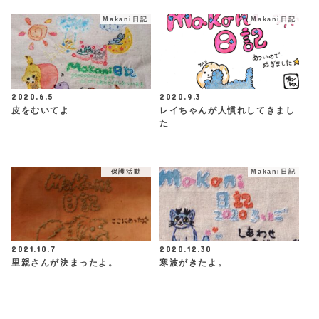
Makani日記
Makani日記
2020.6.5
2020.9.3
皮をむいてよ
レイちゃんが人慣れしてきまし
た
保護活動
Makani日記
2021.10.7
2020.12.30
里親さんが決まったよ。
寒波がきたよ。