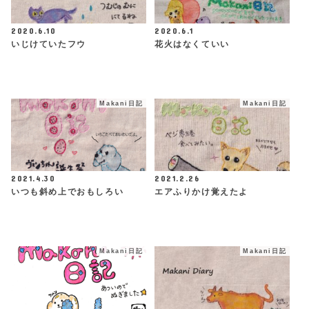
2020.6.10
2020.6.1
いじけていたフウ
花火はなくていい
Makani日記
Makani日記
2021.4.30
2021.2.26
いつも斜め上でおもしろい
エアふりかけ覚えたよ
Makani日記
Makani日記