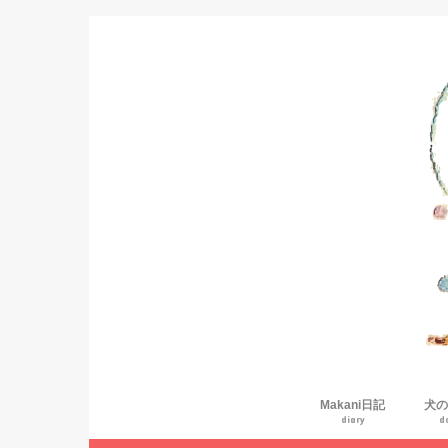
Makani日記
犬の
diary
d