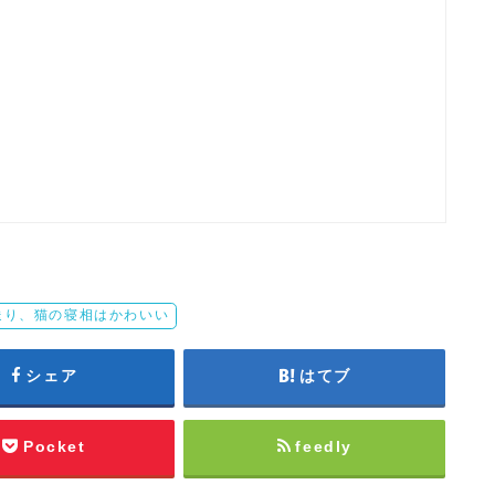
送り、猫の寝相はかわいい
シェア
はてブ
Pocket
feedly