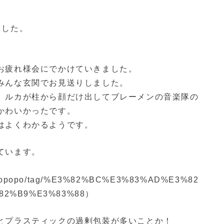
ました。
お疲れ様会にでかけていきました。
みんな玄関でお見送りしました。
、ルカが柱から顔だけ出してブレーメンの音楽隊の
かわいかったです。
はよくわかるようです。
ています。
。
po_maopopo/tag/%E3%82%BC%E3%83%AD%E3%82
82%B9%E3%83%88）
とプラスティックの過剰包装が多いことか！