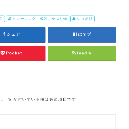
症
トレーニング、仮装、かぶり物
ショボ顔
シェア
はてブ
Pocket
feedly
ん。
※
が付いている欄は必須項目です