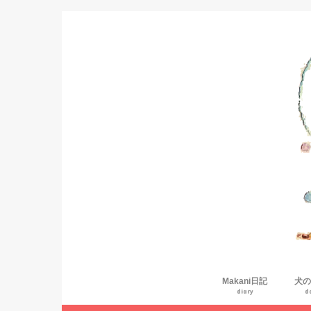
Makani日記
犬の
diary
d