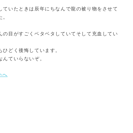
していたときは辰年にちなんで龍の被り物をさせて
た。
んの目がすごくベタベタしていてそして充血してい
もひどく後悔しています。
なんていらないぞ。