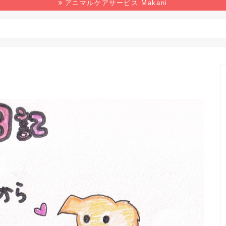
アニマルケアサービス Makani
野生生物
マンガ
本の感想
環境