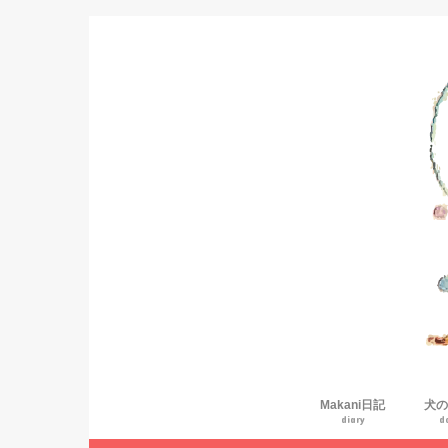
Makani日記
犬の
diary
d