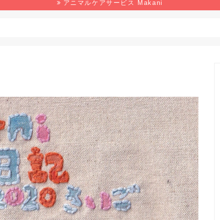
アニマルケアサービス Makani
野生生物
マンガ
本の感想
環境