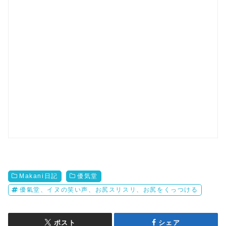
Makani日記
優気堂
優氣堂、イヌの笑い声、お尻スリスリ、お尻をくっつける
ポスト
シェア