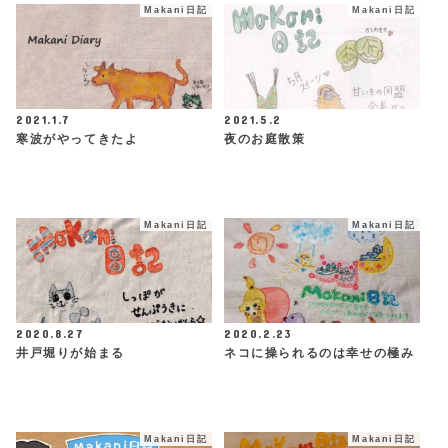
Makani日記
Makani日記
2021.1.7
2021.5.2
寒波がやってきたよ
夜のお庭散策
Makani日記
Makani日記
2020.8.27
2020.2.23
井戸堀りが始まる
ネコに操られるのは幸せの極み
Makani日記
Makani日記