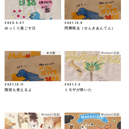
2020.5.27
2021.12.8
ゆっくり過ごす日
閃輝暗点（せんきあんてん）
未分類
Makani日記
2021.12.11
2021.3.5
階段も使えるよ
ミモザが咲いた
Makani日記
Makani日記