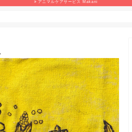
アニマルケアサービス Makani
野生生物
マンガ
本の感想
環境
。