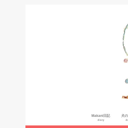
Makani日記
犬の
diary
d