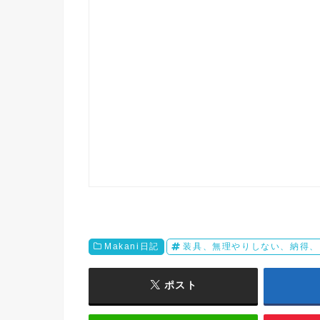
Makani日記
装具、無理やりしない、納得、
ポスト