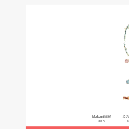
Makani日記
犬の
diary
d