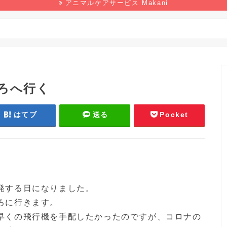
アニマルケアサービス Makani
野生生物
マンガ
本の感想
環境
ろへ行く
はてブ
送る
Pocket
発する日になりました。
ろに行きます。
早くの飛行機を手配したかったのですが、コロナの