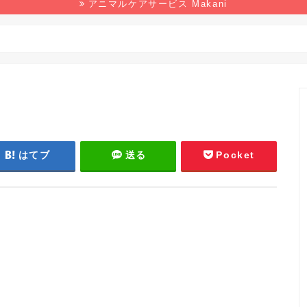
アニマルケアサービス Makani
野生生物
マンガ
本の感想
環境
はてブ
送る
Pocket