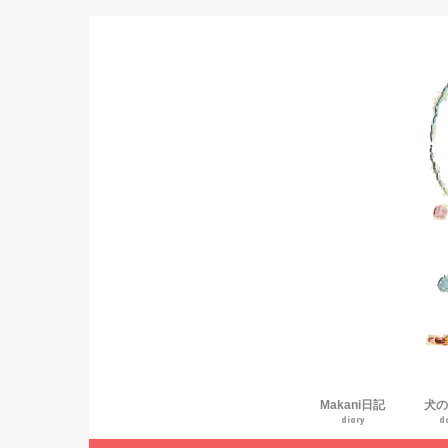
Makani日記
犬の
diary
d