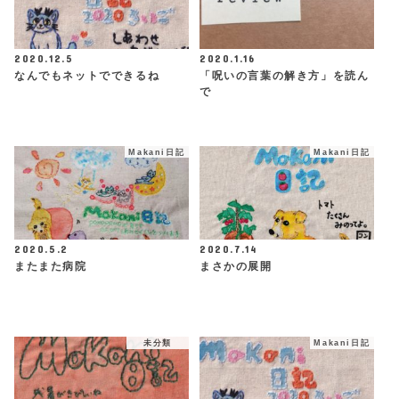
2020.12.5
2020.1.16
なんでもネットでできるね
「呪いの言葉の解き方」を読ん
で
Makani日記
Makani日記
2020.5.2
2020.7.14
またまた病院
まさかの展開
未分類
Makani日記