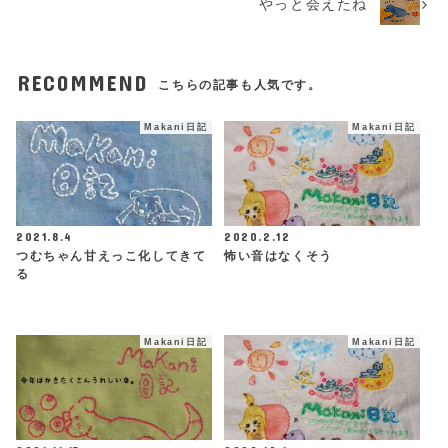
やっと会えたね
RECOMMEND
こちらの記事も人気です。
Makani日記
Makani日記
2021.8.4
2020.2.12
つむちゃん甘えっこ化してきて
怖い音はなくそう
る
Makani日記
Makani日記