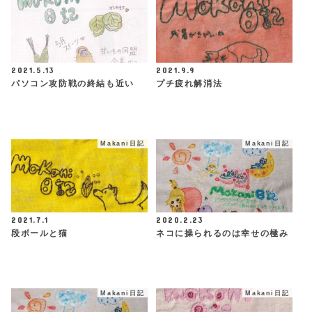
2021.5.13
2021.9.9
パソコン攻防戦の終結も近い
プチ疲れ解消法
Makani日記
Makani日記
2021.7.1
2020.2.23
段ボールと猫
ネコに操られるのは幸せの極み
Makani日記
Makani日記