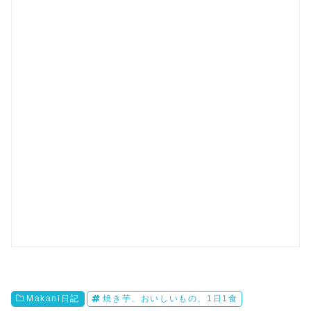
Makani日記
焼き芋、おいしいもの、1日1食