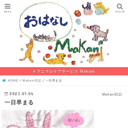
menu
search
アニマルケアサービス Makani
HOME
Makani日記
一日早まる
2023.01.06
Makani日記
一日早まる