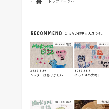
トップページへ
RECOMMEND
こちらの記事も人気です。
Makani日記
Maka
2020.5.19
2020.12.31
シッターはありがたい
ゆっくりの大晦日
Makani日記
犬の