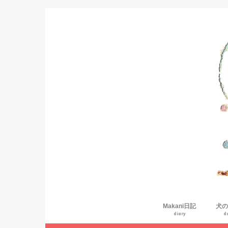
Makani日記
犬の
diary
d