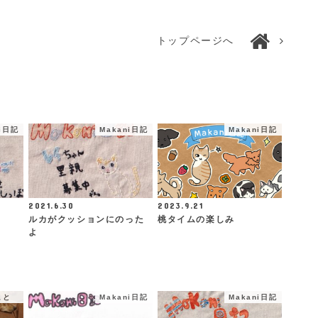
トップページへ
ni日記
Makani日記
Makani日記
2021.6.30
2023.9.21
ルカがクッションにのった
桃タイムの楽しみ
よ
こと
Makani日記
Makani日記