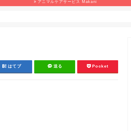
アニマルケアサービス Makani
野生生物
マンガ
本の感想
環境
はてブ
送る
Pocket