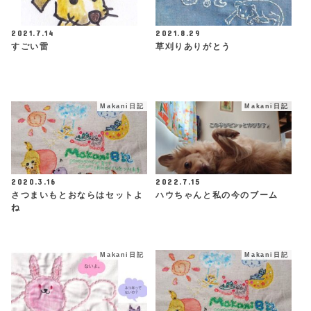
2021.7.14
2021.8.29
すごい雷
草刈りありがとう
Makani日記
Makani日記
2020.3.16
2022.7.15
さつまいもとおならはセットよ
ハウちゃんと私の今のブーム
ね
Makani日記
Makani日記