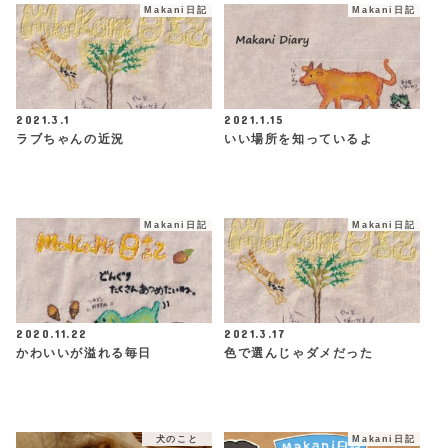
Makani日記
Makani日記
2021.3.1
2021.1.15
ラブちゃんの近況
いい場所を知っているよ
Makani日記
Makani日記
2020.11.22
2021.3.17
かわいいが溢れる毎日
色で選んじゃダメだった
犬のこと
Makani日記