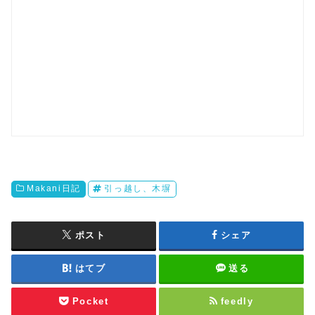
Makani日記
引っ越し、木塀
ポスト
シェア
はてブ
送る
Pocket
feedly