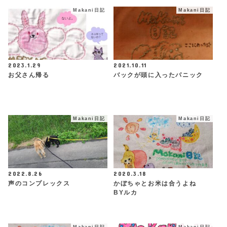
Makani日記
Makani日記
2023.1.29
2021.10.11
お父さん帰る
バックが頭に入ったパニック
Makani日記
Makani日記
2022.8.26
2020.3.18
声のコンプレックス
かぼちゃとお米は合うよね
BYルカ
Makani日記
Makani日記