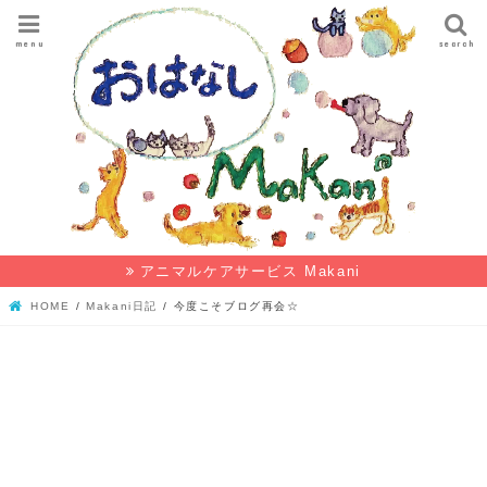
menu
search
アニマルケアサービス Makani
HOME
Makani日記
今度こそブログ再会☆