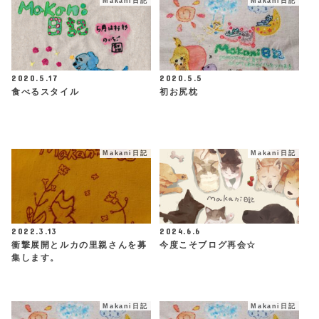
Makani日記
Makani日記
2020.5.17
2020.5.5
食べるスタイル
初お尻枕
Makani日記
Makani日記
2022.3.13
2024.6.6
衝撃展開とルカの里親さんを募
今度こそブログ再会☆
集します。
Makani日記
Makani日記