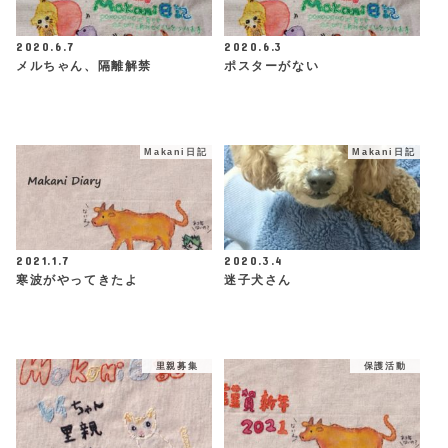
2020.6.7
2020.6.3
メルちゃん、隔離解禁
ポスターがない
Makani日記
Makani日記
2021.1.7
2020.3.4
寒波がやってきたよ
迷子犬さん
里親募集
保護活動