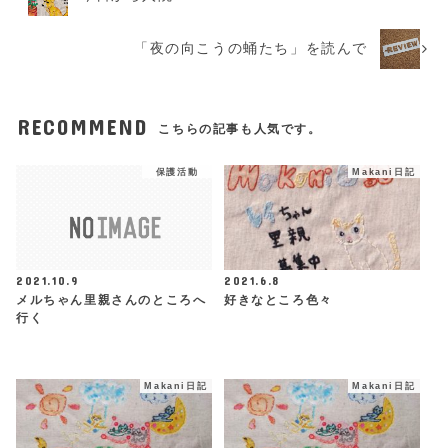
「夜の向こうの蛹たち」を読んで
RECOMMEND
こちらの記事も人気です。
保護活動
Makani日記
2021.10.9
2021.6.8
メルちゃん里親さんのところへ
好きなところ色々
行く
Makani日記
Makani日記