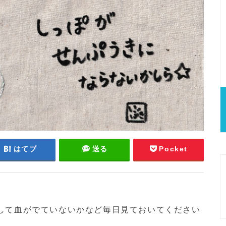
はてブ
送る
Pocket
して血がでていないかなど毎日見ておいてください