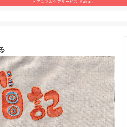
アニマルケアサービス Makani
野生生物
マンガ
本の感想
環境
る