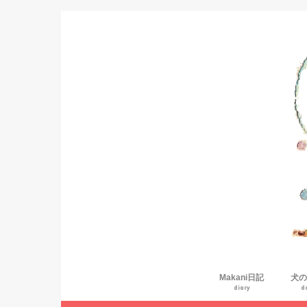
Makani日記
犬の
diary
d