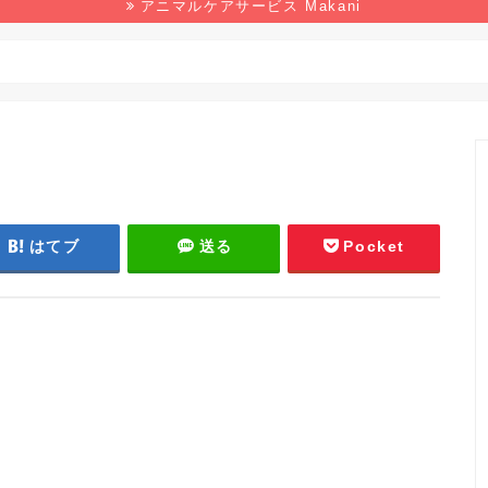
アニマルケアサービス Makani
野生生物
マンガ
本の感想
環境
はてブ
送る
Pocket