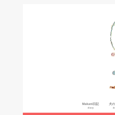
Makani日記
犬の
diary
d