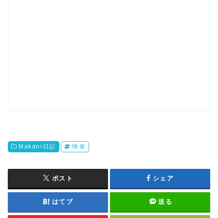
Makani日記
帰省
ポスト
シェア
はてブ
送る