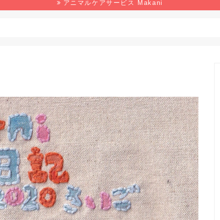
アニマルケアサービス Makani
野生生物
マンガ
本の感想
環境