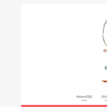
Makani日記
犬の
diary
d