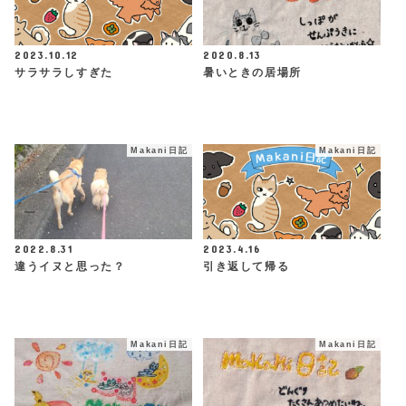
2023.10.12
2020.8.13
サラサラしすぎた
暑いときの居場所
Makani日記
Makani日記
2022.8.31
2023.4.16
違うイヌと思った？
引き返して帰る
Makani日記
Makani日記