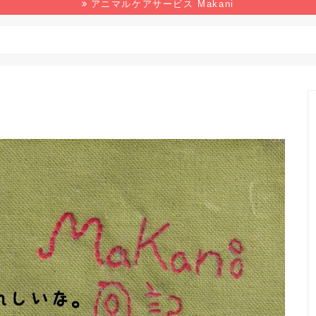
アニマルケアサービス Makani
野生生物
マンガ
本の感想
環境