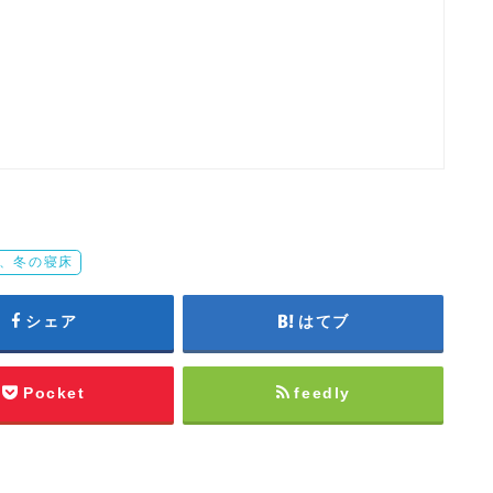
、冬の寝床
シェア
はてブ
Pocket
feedly