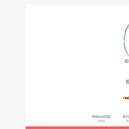
Makani日記
犬の
diary
d