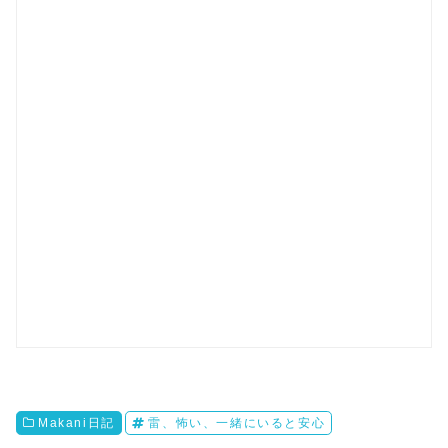
Makani日記
雷、怖い、一緒にいると安心