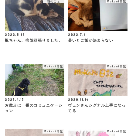
猫のこと
Makani日記
2022.5.12
2022.7.1
楓ちゃん、病院頑張りました。
暑いとご飯が決まらない
Makani日記
Makani日記
2023.4.13
2020.11.14
お散歩は一番のコミュニケーシ
ヴェンさんシグナル上手になっ
ョン
てる
Makani日記
Makani日記