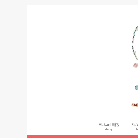
Makani日記
犬の
diary
d