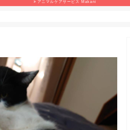
アニマルケアサービス Makani
野生生物
マンガ
本の感想
環境