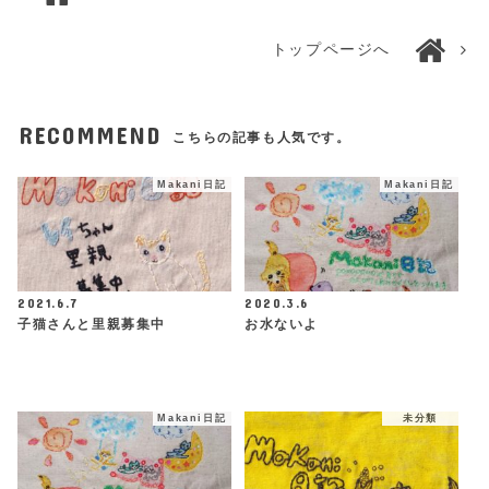
トップページへ
RECOMMEND
こちらの記事も人気です。
Makani日記
Makani日記
2021.6.7
2020.3.6
子猫さんと里親募集中
お水ないよ
Makani日記
未分類