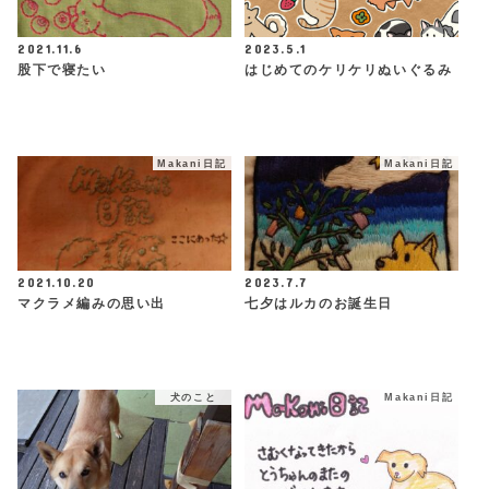
2021.11.6
2023.5.1
股下で寝たい
はじめてのケリケリぬいぐるみ
Makani日記
Makani日記
2021.10.20
2023.7.7
マクラメ編みの思い出
七夕はルカのお誕生日
犬のこと
Makani日記