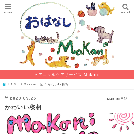
menu
search
アニマルケアサービス Makani
HOME
Makani日記
かわいい寝相
2020.09.23
Makani日記
かわいい寝相