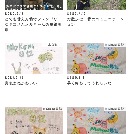
2020.8.11
2023.4.13
とても甘えん坊でフレンドリー
お散歩は一番のコミュニケーシ
なネコさんメルちゃんの里親募
ョン
集
未分類
Makani日記
2021.5.12
2020.2.21
真似まねかわいい
早く終わってうれしいな
Makani日記
Makani日記